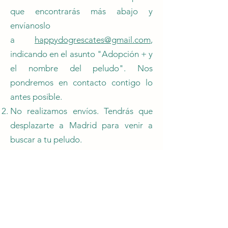
que encontrarás más abajo y
envíanoslo
a
happydogrescates@gmail.com
,
indicando en el asunto "Adopción + y
el nombre del peludo". Nos
pondremos en contacto contigo lo
antes posible.
No realizamos envíos. Tendrás que
desplazarte a Madrid para venir a
buscar a tu peludo.
Hay una tasa de adopción que se
tendrá que abonar íntegramente el
día de la firma del contrato de
adopción. Dicha tasa en ningún caso
es para lucrarnos, corresponde a los
gastos veterinarios mínimos